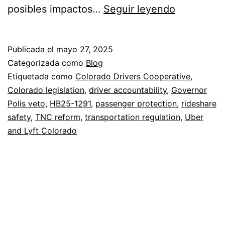
HB25-
posibles impactos…
Seguir leyendo
1291:
Navigatin
Publicada el
mayo 27, 2025
the
Categorizada como
Blog
Future
Etiquetada como
Colorado Drivers Cooperative
,
Colorado legislation
,
driver accountability
,
Governor
of
Polis veto
,
HB25-1291
,
passenger protection
,
rideshare
Rideshare
safety
,
TNC reform
,
transportation regulation
,
Uber
Safety
and Lyft Colorado
in
Colorado