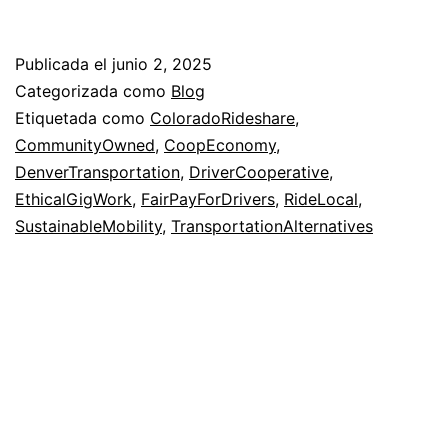
This
Denver
Publicada el
junio 2, 2025
Rideshare
Categorizada como
Blog
Co-
Etiquetada como
ColoradoRideshare
,
CommunityOwned
,
CoopEconomy
,
op
DenverTransportation
,
DriverCooperative
,
is
EthicalGigWork
,
FairPayForDrivers
,
RideLocal
,
Driving
SustainableMobility
,
TransportationAlternatives
Change
in
Colorado