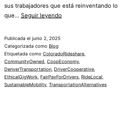
sus trabajadores que está reinventando lo
Why
que…
Seguir leyendo
This
Denver
Publicada el
junio 2, 2025
Rideshare
Categorizada como
Blog
Co-
Etiquetada como
ColoradoRideshare
,
CommunityOwned
,
CoopEconomy
,
op
DenverTransportation
,
DriverCooperative
,
is
EthicalGigWork
,
FairPayForDrivers
,
RideLocal
,
Driving
SustainableMobility
,
TransportationAlternatives
Change
in
Colorado